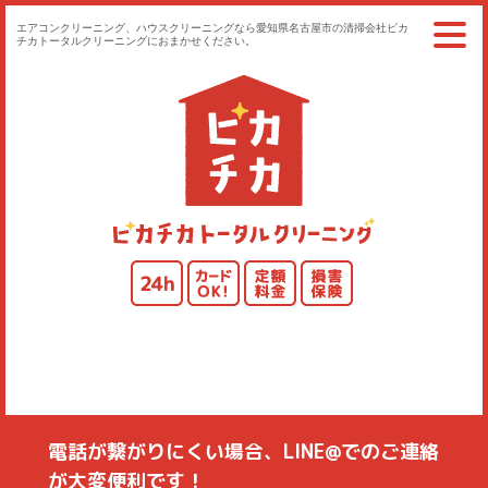
エアコンクリーニング、ハウスクリーニングなら愛知県名古屋市の清掃会社ピカ
チカトータルクリーニングにおまかせください。
ごあいさつ
ご利用の流れ
ハウスクリーニング
オリジナル代行
法人様向け
料金案内
よくある質問
お客様の声
お問い合わせ
仲間（求人）募集
お知らせ
活動日誌
会社概要
プライバシーポリシー
電話が繋がりにくい場合、LINE@でのご連絡
が大変便利です！