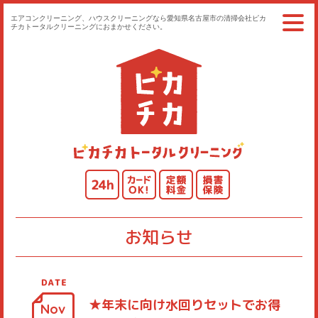
エアコンクリーニング、ハウスクリーニングなら愛知県名古屋市の清掃会社ピカ
チカトータルクリーニングにおまかせください。
ごあいさつ
ご利用の流れ
ハウスクリーニング
オリジナル代行
法人様向け
料金案内
よくある質問
お客様の声
お問い合わせ
仲間（求人）募集
お知らせ
お知らせ
活動日誌
会社概要
プライバシーポリシー
★年末に向け水回りセットでお得
Nov